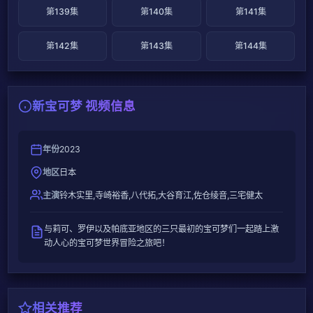
第139集
第140集
第141集
第142集
第143集
第144集
新宝可梦 视频信息
年份
2023
地区
日本
主演
铃木实里,寺崎裕香,八代拓,大谷育江,佐仓绫音,三宅健太
与莉可、罗伊以及帕底亚地区的三只最初的宝可梦们一起踏上激
动人心的宝可梦世界冒险之旅吧！
相关推荐