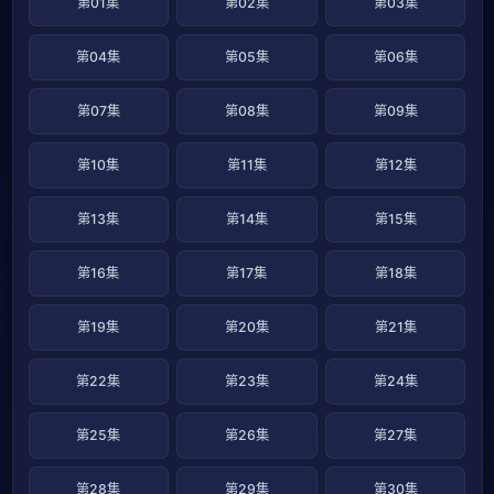
第01集
第02集
第03集
第04集
第05集
第06集
第07集
第08集
第09集
第10集
第11集
第12集
第13集
第14集
第15集
第16集
第17集
第18集
第19集
第20集
第21集
第22集
第23集
第24集
第25集
第26集
第27集
第28集
第29集
第30集