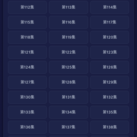
第112集
第113集
第114集
第115集
第116集
第117集
第118集
第119集
第120集
第121集
第122集
第123集
第124集
第125集
第126集
第127集
第128集
第129集
第130集
第131集
第132集
第133集
第134集
第135集
第136集
第137集
第138集