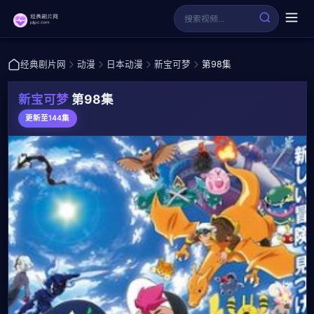
经典剧片网
动漫
日本动漫
新宝可梦
第98集
新宝可梦
第98集
更新至144集