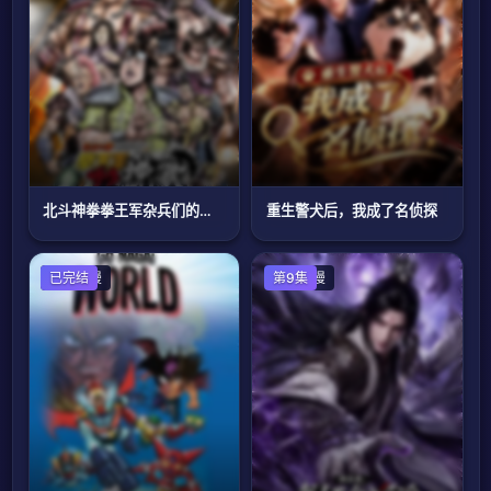
北斗神拳拳王军杂兵们的挽歌第二季
重生警犬后，我成了名侦探
日本动漫
已完结
国产动漫
第9集