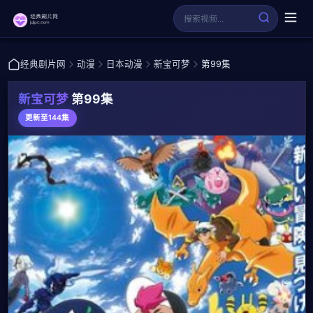
经典剧片网
动漫
日本动漫
新宝可梦
第99集
新宝可梦
第99集
更新至144集