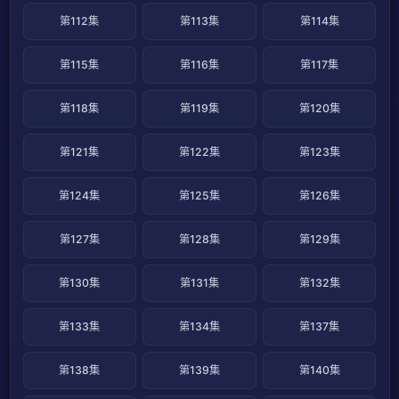
第112集
第113集
第114集
第115集
第116集
第117集
第118集
第119集
第120集
第121集
第122集
第123集
第124集
第125集
第126集
第127集
第128集
第129集
第130集
第131集
第132集
第133集
第134集
第137集
第138集
第139集
第140集