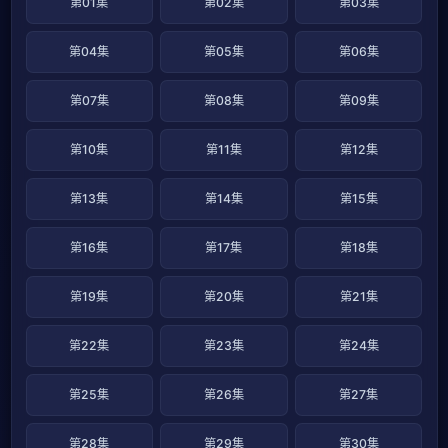
第01集
第02集
第03集
第04集
第05集
第06集
第07集
第08集
第09集
第10集
第11集
第12集
第13集
第14集
第15集
第16集
第17集
第18集
第19集
第20集
第21集
第22集
第23集
第24集
第25集
第26集
第27集
第28集
第29集
第30集