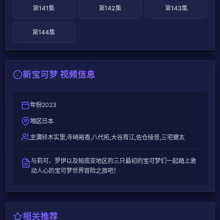
第141集
第142集
第143集
第144集
新宝可梦 视频信息
年份
2023
地区
日本
主演
铃木实里,寺崎裕香,八代拓,大谷育江,佐仓绫音,三宅健太
与莉可、罗伊以及帕底亚地区的三只最初的宝可梦们一起踏上激
动人心的宝可梦世界冒险之旅吧！
相关推荐