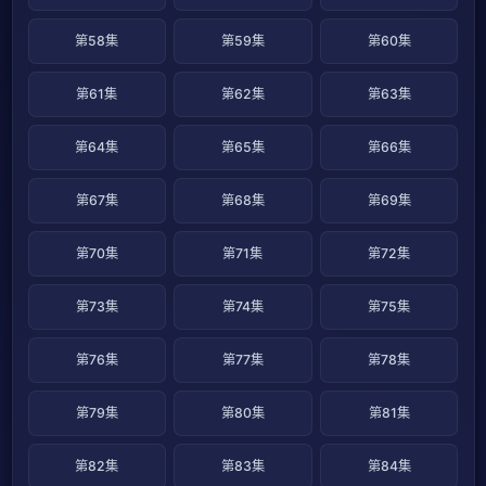
第58集
第59集
第60集
第61集
第62集
第63集
第64集
第65集
第66集
第67集
第68集
第69集
第70集
第71集
第72集
第73集
第74集
第75集
第76集
第77集
第78集
第79集
第80集
第81集
第82集
第83集
第84集