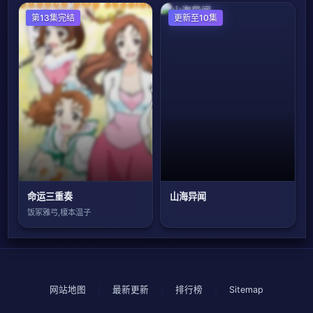
日本动漫
第13集完结
国产动漫
更新至10集
命运三重奏
山海异闻
饭冢雅弓,榎本温子
网站地图
|
最新更新
|
排行榜
|
Sitemap