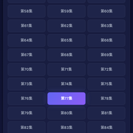
第58集
第59集
第60集
第61集
第62集
第63集
第64集
第65集
第66集
第67集
第68集
第69集
第70集
第71集
第72集
第73集
第74集
第75集
第76集
第77集
第78集
第79集
第80集
第81集
第82集
第83集
第84集