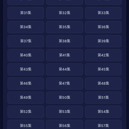
第31集
第32集
第33集
第34集
第35集
第36集
第37集
第38集
第39集
第40集
第41集
第42集
第43集
第44集
第45集
第46集
第47集
第48集
第49集
第50集
第51集
第52集
第53集
第54集
第55集
第56集
第57集