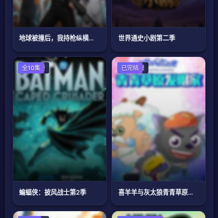
地球被撞后，我持枪纵横末世！
世界通史小剧第二季
欧美动漫
全10集
国产动漫
已完结
蝙蝠侠：披风战士第2季
喜羊羊与灰太狼青青草原发明家