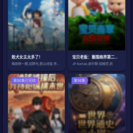
败犬女主太多了！
宝贝老板：重围商界第二季国语版
梅田修一朗,远野光,若山诗音,寺泽百花,
JP Karliak,皮尔斯·加格农,凯
第50集已完结
国产动漫
第16集