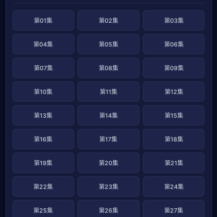
第01集
第02集
第03集
第04集
第05集
第06集
第07集
第08集
第09集
第10集
第11集
第12集
第13集
第14集
第15集
第16集
第17集
第18集
第19集
第20集
第21集
第22集
第23集
第24集
第25集
第26集
第27集