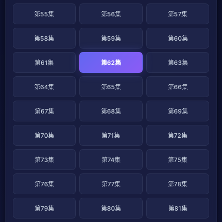
第55集
第56集
第57集
第58集
第59集
第60集
第61集
第62集
第63集
第64集
第65集
第66集
第67集
第68集
第69集
第70集
第71集
第72集
第73集
第74集
第75集
第76集
第77集
第78集
第79集
第80集
第81集