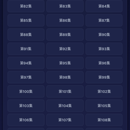
第82集
第83集
第84集
第85集
第86集
第87集
第88集
第89集
第90集
第91集
第92集
第93集
第94集
第95集
第96集
第97集
第98集
第99集
第100集
第101集
第102集
第103集
第104集
第105集
第106集
第107集
第108集