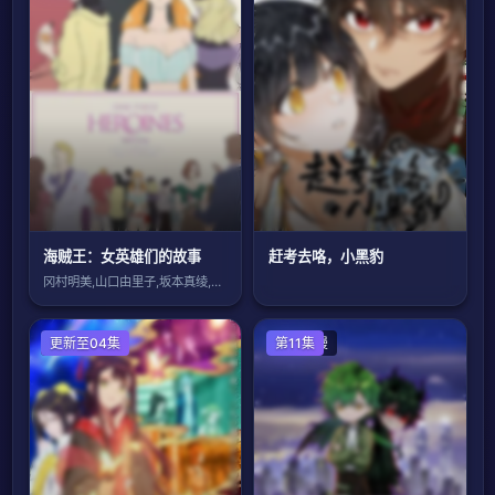
海贼王：女英雄们的故事
赶考去咯，小黑豹
冈村明美,山口由里子,坂本真绫,子安武人
日本动漫
更新至04集
国产动漫
第11集