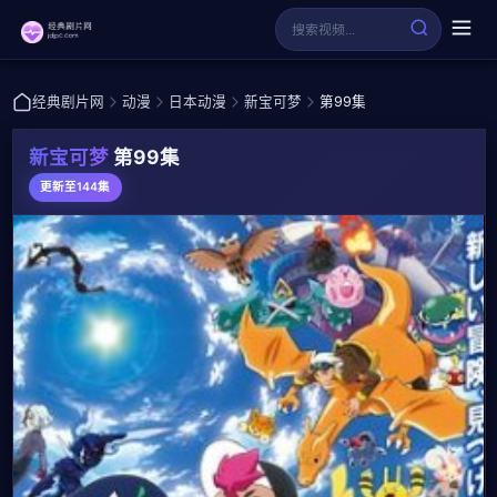
经典剧片网
动漫
日本动漫
新宝可梦
第99集
新宝可梦
第99集
更新至144集