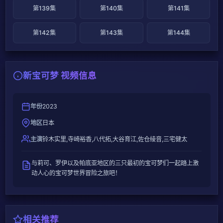
第139集
第140集
第141集
第142集
第143集
第144集
新宝可梦 视频信息
年份
2023
地区
日本
主演
铃木实里,寺崎裕香,八代拓,大谷育江,佐仓绫音,三宅健太
与莉可、罗伊以及帕底亚地区的三只最初的宝可梦们一起踏上激
动人心的宝可梦世界冒险之旅吧！
相关推荐