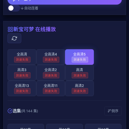
自动连播
新宝可梦 在线播放
全高清
全高清4
全高清5
测速失败
测速失败
测速失败
高清3
全高清2
高清
测速失败
测速失败
测速失败
全高清13
全高清11
高清2
测速失败
测速失败
测速失败
选集
(共 144 集)
倒序