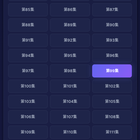
第85集
第86集
第87集
第88集
第89集
第90集
第91集
第92集
第93集
第94集
第95集
第96集
第97集
第98集
第99集
第100集
第101集
第102集
第103集
第104集
第105集
第106集
第107集
第108集
第109集
第110集
第111集