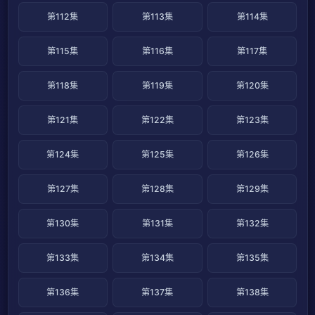
第112集
第113集
第114集
第115集
第116集
第117集
第118集
第119集
第120集
第121集
第122集
第123集
第124集
第125集
第126集
第127集
第128集
第129集
第130集
第131集
第132集
第133集
第134集
第135集
第136集
第137集
第138集