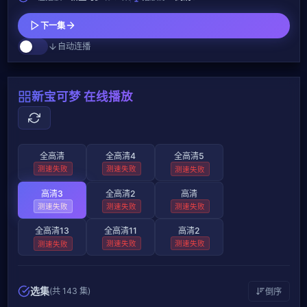
下一集
自动连播
新宝可梦 在线播放
全高清
全高清4
全高清5
测速失败
测速失败
测速失败
高清3
全高清2
高清
测速失败
测速失败
测速失败
全高清13
全高清11
高清2
测速失败
测速失败
测速失败
选集
(共 143 集)
倒序