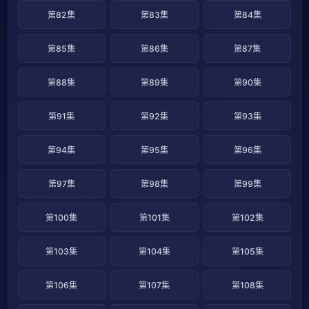
第82集
第83集
第84集
第85集
第86集
第87集
第88集
第89集
第90集
第91集
第92集
第93集
第94集
第95集
第96集
第97集
第98集
第99集
第100集
第101集
第102集
第103集
第104集
第105集
第106集
第107集
第108集