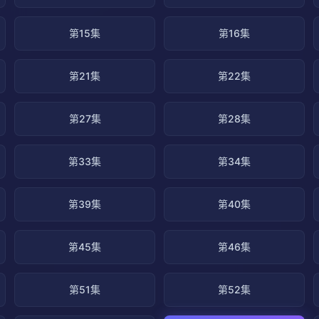
第15集
第16集
第21集
第22集
第27集
第28集
第33集
第34集
第39集
第40集
第45集
第46集
第51集
第52集