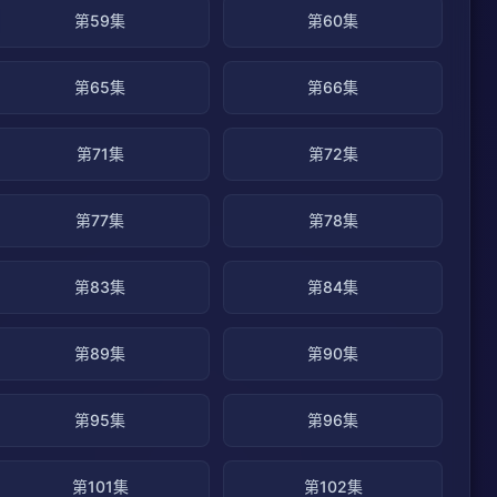
第59集
第60集
第65集
第66集
第71集
第72集
第77集
第78集
第83集
第84集
第89集
第90集
第95集
第96集
第101集
第102集