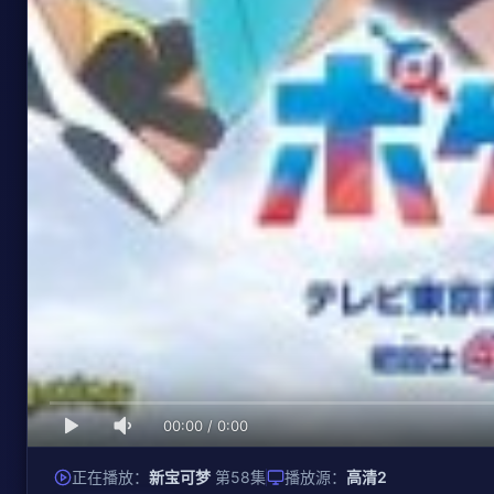
00:00
/
0:00
正在播放：
新宝可梦
第58集
播放源：
高清2