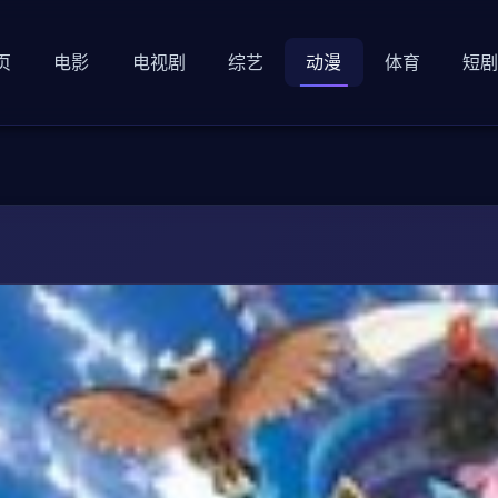
页
电影
电视剧
综艺
动漫
体育
短