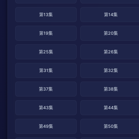
第13集
第14集
第19集
第20集
第25集
第26集
第31集
第32集
第37集
第38集
第43集
第44集
第49集
第50集