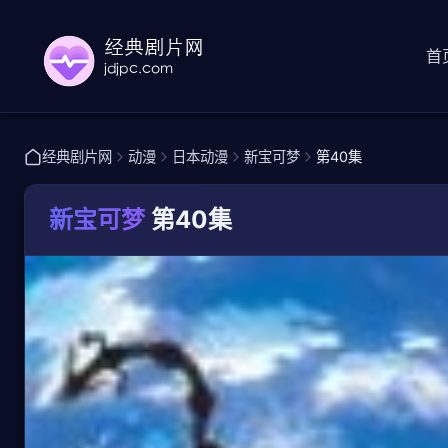
首
经典剧片网
动漫
日本动漫
新宝可梦
第40集
新宝可梦
第40集