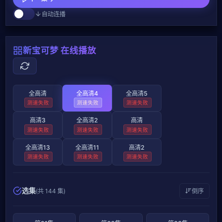
自动连播
新宝可梦 在线播放
全高清
全高清4
全高清5
测速失败
测速失败
测速失败
高清3
全高清2
高清
测速失败
测速失败
测速失败
全高清13
全高清11
高清2
测速失败
测速失败
测速失败
选集
(共 144 集)
倒序