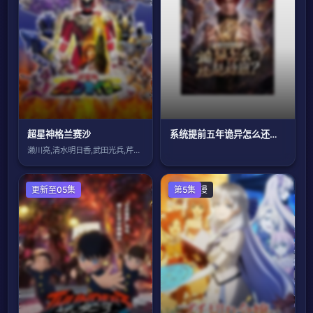
超星神格兰赛沙
系统提前五年诡异怎么还是动崽？
濑川亮,清水明日香,武田光兵,芹泽秀明,
更新至05集
日本动漫
第5集