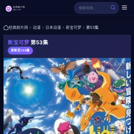
经典剧片网
动漫
日本动漫
新宝可梦
第53集
新宝可梦
第53集
更新至144集