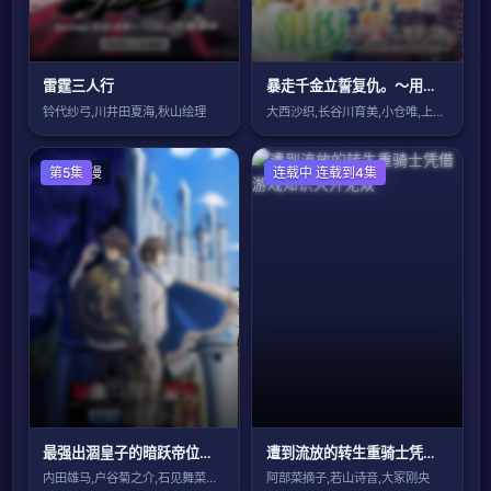
雷霆三人行
暴走千金立誓复仇。～用魔导书之力碾碎祖国
铃代纱弓,川井田夏海,秋山绘理
大西沙织,长谷川育美,小仓唯,上原步美,
日本动漫
第5集
日本动漫
连载中 连载到4集
最强出涸皇子的暗跃帝位争夺最強出涸
遭到流放的转生重骑士凭借游戏知识大开无双
内田雄马,户谷菊之介,石见舞菜香,内田真
阿部菜摘子,若山诗音,大冢刚央