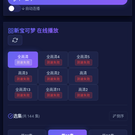
自动连播
新宝可梦 在线播放
全高清
全高清4
全高清5
测速失败
测速失败
测速失败
高清3
全高清2
高清
测速失败
测速失败
测速失败
全高清13
全高清11
高清2
测速失败
测速失败
测速失败
选集
(共 144 集)
倒序