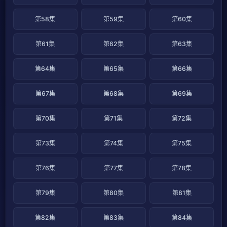
第58集
第59集
第60集
第61集
第62集
第63集
第64集
第65集
第66集
第67集
第68集
第69集
第70集
第71集
第72集
第73集
第74集
第75集
第76集
第77集
第78集
第79集
第80集
第81集
第82集
第83集
第84集