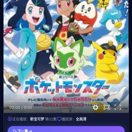
00:00
/
0:00
正在播放：
新宝可梦
第02集
播放源：
全高清
下一集