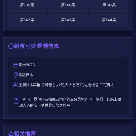
第139集
第140集
第141集
第142集
第143集
第144集
新宝可梦 视频信息
年份
2023
地区
日本
主演
铃木实里,寺崎裕香,八代拓,大谷育江,佐仓绫音,三宅健太
与莉可、罗伊以及帕底亚地区的三只最初的宝可梦们一起踏上激
动人心的宝可梦世界冒险之旅吧！
相关推荐