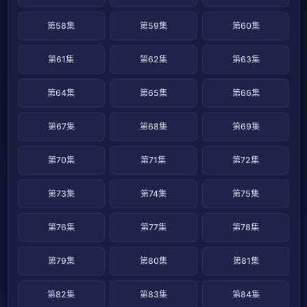
第58集
第59集
第60集
第61集
第62集
第63集
第64集
第65集
第66集
第67集
第68集
第69集
第70集
第71集
第72集
第73集
第74集
第75集
第76集
第77集
第78集
第79集
第80集
第81集
第82集
第83集
第84集