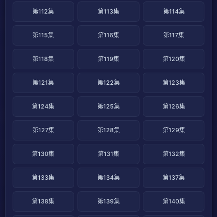
第112集
第113集
第114集
第115集
第116集
第117集
第118集
第119集
第120集
第121集
第122集
第123集
第124集
第125集
第126集
第127集
第128集
第129集
第130集
第131集
第132集
第133集
第134集
第137集
第138集
第139集
第140集