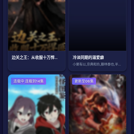
边关之王：从收服十万悍匪开始
冷淡同期的溺爱癖
小栗有以,京典和玖,藤林泰也,半田周平,
国产动漫
连载中 连载到14集
国产动漫
更新至06集