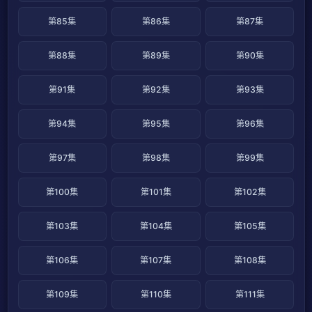
第85集
第86集
第87集
第88集
第89集
第90集
第91集
第92集
第93集
第94集
第95集
第96集
第97集
第98集
第99集
第100集
第101集
第102集
第103集
第104集
第105集
第106集
第107集
第108集
第109集
第110集
第111集