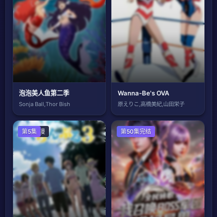
泡泡美人鱼第二季
Wanna-Be's OVA
Sonja Ball,Thor Bish
原えりこ,高橋美紀,山田栄子
日本动漫
第5集
国产动漫
第50集完结