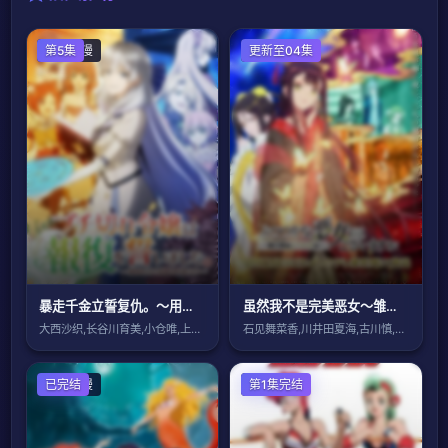
日本动漫
第5集
日本动漫
更新至04集
暴走千金立誓复仇。～用魔导书之力碾碎祖国
虽然我不是完美恶女～雏宫蝶鼠替换传～
大西沙织,长谷川育美,小仓唯,上原步美,
石见舞菜香,川井田夏海,古川慎,梅原裕一
欧美动漫
已完结
日本动漫
第1集完结