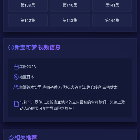
第139集
第140集
第141集
第142集
第143集
第144集
新宝可梦 视频信息
年份
2023
地区
日本
主演
铃木实里,寺崎裕香,八代拓,大谷育江,佐仓绫音,三宅健太
与莉可、罗伊以及帕底亚地区的三只最初的宝可梦们一起踏上激
动人心的宝可梦世界冒险之旅吧！
相关推荐