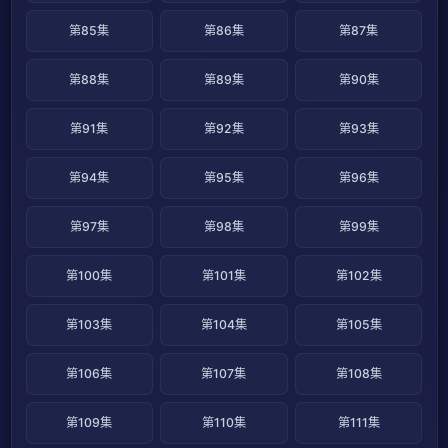
第85集
第86集
第87集
第88集
第89集
第90集
第91集
第92集
第93集
第94集
第95集
第96集
第97集
第98集
第99集
第100集
第101集
第102集
第103集
第104集
第105集
第106集
第107集
第108集
第109集
第110集
第111集