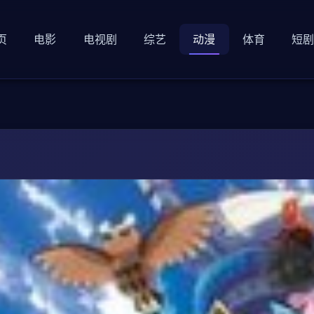
页
电影
电视剧
综艺
动漫
体育
短