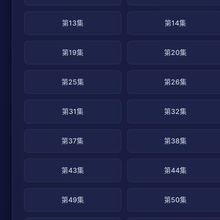
第13集
第14集
第19集
第20集
第25集
第26集
第31集
第32集
第37集
第38集
第43集
第44集
第49集
第50集