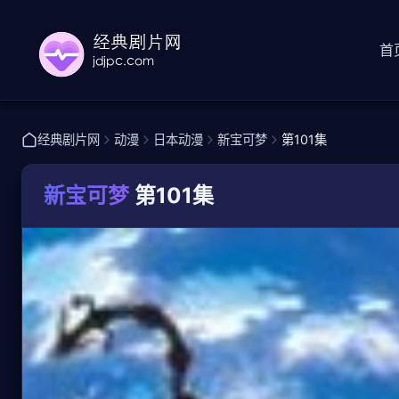
首
经典剧片网
动漫
日本动漫
新宝可梦
第101集
新宝可梦
第101集