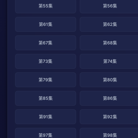
第55集
第56集
第61集
第62集
第67集
第68集
第73集
第74集
第79集
第80集
第85集
第86集
第91集
第92集
第97集
第98集