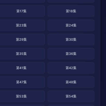
第17集
第18集
第23集
第24集
第29集
第30集
第35集
第36集
第41集
第42集
第47集
第48集
第53集
第54集