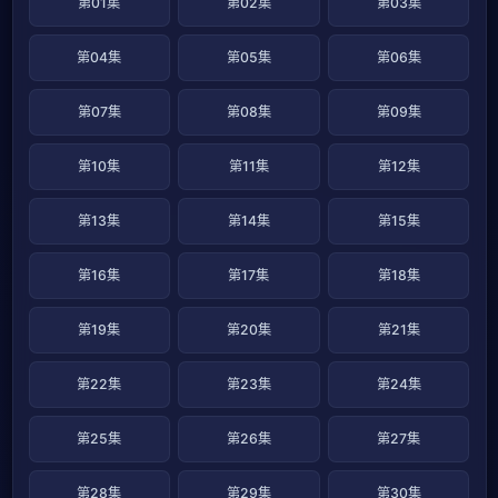
第01集
第02集
第03集
第04集
第05集
第06集
第07集
第08集
第09集
第10集
第11集
第12集
第13集
第14集
第15集
第16集
第17集
第18集
第19集
第20集
第21集
第22集
第23集
第24集
第25集
第26集
第27集
第28集
第29集
第30集