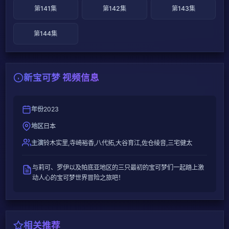
第141集
第142集
第143集
第144集
新宝可梦 视频信息
年份
2023
地区
日本
主演
铃木实里,寺崎裕香,八代拓,大谷育江,佐仓绫音,三宅健太
与莉可、罗伊以及帕底亚地区的三只最初的宝可梦们一起踏上激
动人心的宝可梦世界冒险之旅吧！
相关推荐