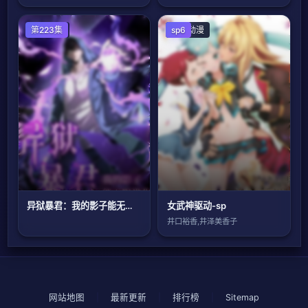
国产动漫
第223集
日本动漫
sp6
异狱暴君：我的影子能无限进化
女武神驱动-sp
井口裕香,井泽美香子
网站地图
|
最新更新
|
排行榜
|
Sitemap