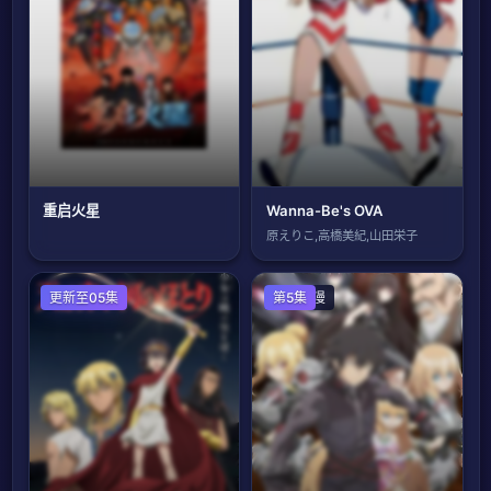
重启火星
Wanna-Be's OVA
原えりこ,高橋美紀,山田栄子
日本动漫
更新至05集
日本动漫
第5集