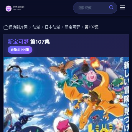
经典剧片网
动漫
日本动漫
新宝可梦
第107集
新宝可梦
第107集
更新至144集