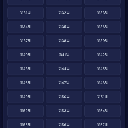
第31集
第32集
第33集
第34集
第35集
第36集
第37集
第38集
第39集
第40集
第41集
第42集
第43集
第44集
第45集
第46集
第47集
第48集
第49集
第50集
第51集
第52集
第53集
第54集
第55集
第56集
第57集