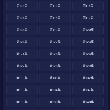
第112集
第113集
第114集
第115集
第116集
第117集
第118集
第119集
第120集
第121集
第122集
第123集
第124集
第125集
第126集
第127集
第128集
第129集
第130集
第131集
第132集
第133集
第134集
第137集
第138集
第139集
第140集