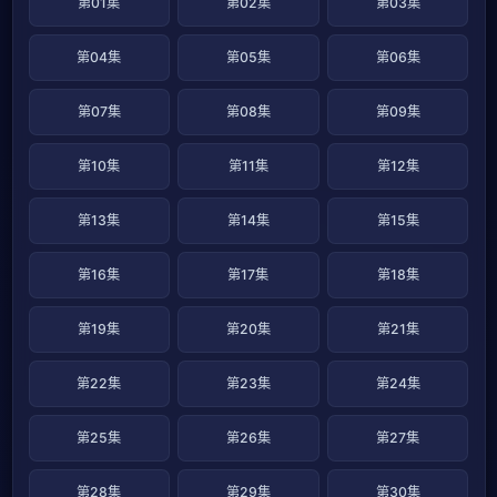
第01集
第02集
第03集
第04集
第05集
第06集
第07集
第08集
第09集
第10集
第11集
第12集
第13集
第14集
第15集
第16集
第17集
第18集
第19集
第20集
第21集
第22集
第23集
第24集
第25集
第26集
第27集
第28集
第29集
第30集