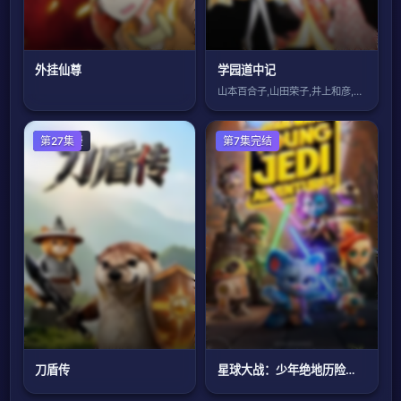
外挂仙尊
学园道中记
山本百合子,山田荣子,井上和彦,难波圭一
国产动漫
第27集
欧美动漫
第7集完结
刀盾传
星球大战：少年绝地历险记第三季