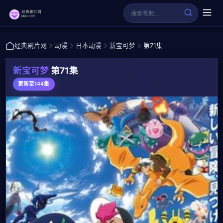
经典剧片网
动漫
日本动漫
新宝可梦
第71集
新宝可梦
第71集
更新至144集