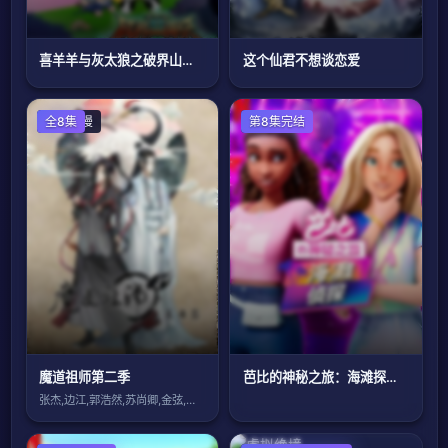
喜羊羊与灰太狼之破界山海诀番外篇
这个仙君不想谈恋爱
国产动漫
全8集
欧美动漫
第8集完结
魔道祖师第二季
芭比的神秘之旅：海滩探案集英文版
张杰,边江,郭浩然,苏尚卿,金弦,刘三木