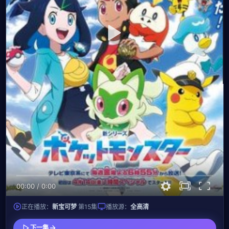
00:00
/
0:00
正在播放：
新宝可梦
第15集
播放源：
全高清
下一集