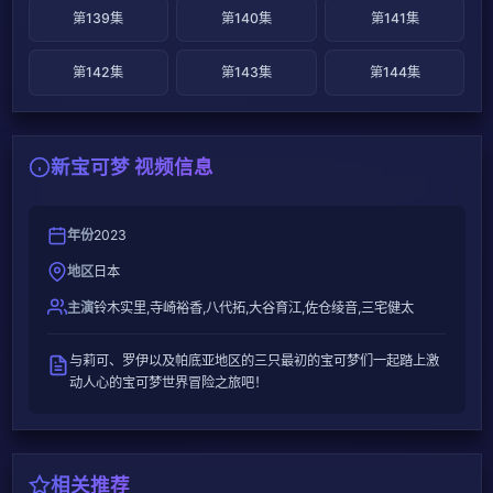
第139集
第140集
第141集
第142集
第143集
第144集
新宝可梦 视频信息
年份
2023
地区
日本
主演
铃木实里,寺崎裕香,八代拓,大谷育江,佐仓绫音,三宅健太
与莉可、罗伊以及帕底亚地区的三只最初的宝可梦们一起踏上激
动人心的宝可梦世界冒险之旅吧！
相关推荐