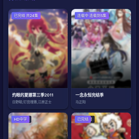
日本动漫
已完结 共24集
国产动漫
连载中 连载到5集
灼眼的夏娜第三季2011
一念永恒完结季
日野聪,钉宫理惠,江原正士
马正阳
日本动漫
HD中字
国产动漫
已完结