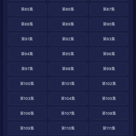
第85集
第86集
第87集
第88集
第89集
第90集
第91集
第92集
第93集
第94集
第95集
第96集
第97集
第98集
第99集
第100集
第101集
第102集
第103集
第104集
第105集
第106集
第107集
第108集
第109集
第110集
第111集