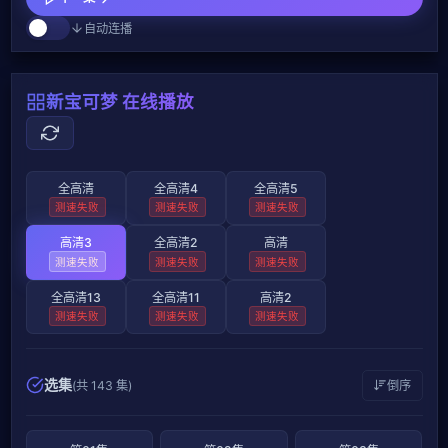
自动连播
新宝可梦 在线播放
全高清
全高清4
全高清5
测速失败
测速失败
测速失败
高清3
全高清2
高清
测速失败
测速失败
测速失败
全高清13
全高清11
高清2
测速失败
测速失败
测速失败
选集
(共 143 集)
倒序