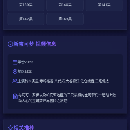
第139集
第140集
第141集
第142集
第143集
新宝可梦 视频信息
年份
2023
地区
日本
主演
铃木实里,寺崎裕香,八代拓,大谷育江,佐仓绫音,三宅健太
与莉可、罗伊以及帕底亚地区的三只最初的宝可梦们一起踏上激
动人心的宝可梦世界冒险之旅吧！
相关推荐