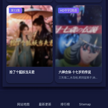
国产动漫
第13集
日本动漫
HD中字|国语
捡了个狐妖当夫君
六神合体·十七岁的传说
三矢雄二,水岛裕,鹈饲留美子,纳谷悟朗
网站地图
|
最新更新
|
排行榜
|
Sitemap