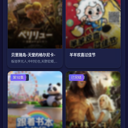
贝里琉岛-天堂的格尔尼卡-
羊羊欢喜过佳节
板垣李光人,中村伦也,天野宏郷,藤井雄太
国产动漫
第10集
欧美动漫
已完结