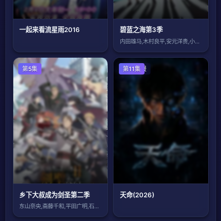
一起来看流星雨2016
碧蓝之海第3季
内田雄马,木村良平,安元洋贵,小西克幸,
第5集
国产动漫
第11集
乡下大叔成为剑圣第二季
天命(2026)
东山奈央,斋藤千和,平田广明,石川界人,