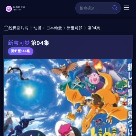
经典剧片网
动漫
日本动漫
新宝可梦
第94集
新宝可梦
第94集
更新至144集