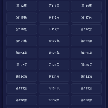
第112集
第113集
第114集
第115集
第116集
第117集
第118集
第119集
第120集
第121集
第122集
第123集
第124集
第125集
第126集
第127集
第128集
第129集
第130集
第131集
第132集
第133集
第134集
第135集
第136集
第137集
第138集