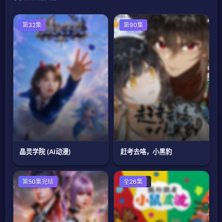
第32集
第90集
晶灵学院 (AI动漫)
赶考去咯，小黑豹
国产动漫
第50集完结
欧美动漫
全26集