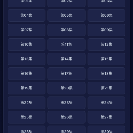
第01集
第02集
第03集
第04集
第05集
第06集
第07集
第08集
第09集
第10集
第11集
第12集
第13集
第14集
第15集
第16集
第17集
第18集
第19集
第20集
第21集
第22集
第23集
第24集
第25集
第26集
第27集
第28集
第29集
第30集