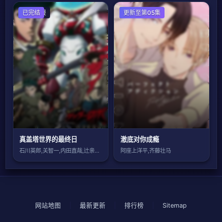
日本动漫
已完结
日本动漫
更新至第05集
真盖塔世界的最终日
澈底对你成瘾
石川英郎,关智一,内田直哉,辻亲八,饭塚
阿座上洋平,齐藤壮马
网站地图
|
最新更新
|
排行榜
|
Sitemap