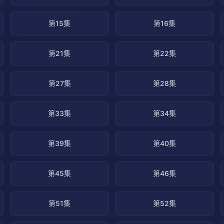
第15集
第16集
第21集
第22集
第27集
第28集
第33集
第34集
第39集
第40集
第45集
第46集
第51集
第52集