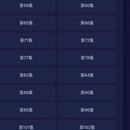
第59集
第60集
第65集
第66集
第71集
第72集
第77集
第78集
第83集
第84集
第89集
第90集
第95集
第96集
第101集
第102集