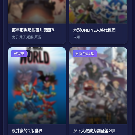
那年那兔那些事儿第四季
地球ONLINE人格代练团
兔子,秃子,毛熊,鹰酱
未知
日本动漫
已完结
日本动漫
更新至04集
永井豪的Q版世界
乡下大叔成为剑圣第2季