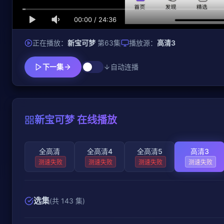
00:00
/
24:36
正在播放：
新宝可梦
第63集
播放源：
高清3
下一集
自动连播
新宝可梦 在线播放
全高清
全高清4
全高清5
高清3
测速失败
测速失败
测速失败
测速失败
选集
(共 143 集)