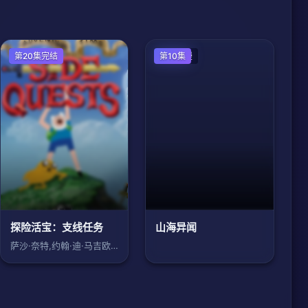
欧美动漫
第20集完结
国产动漫
第10集
探险活宝：支线任务
山海异闻
萨沙·奈特,约翰·迪·马吉欧,汤姆·肯尼