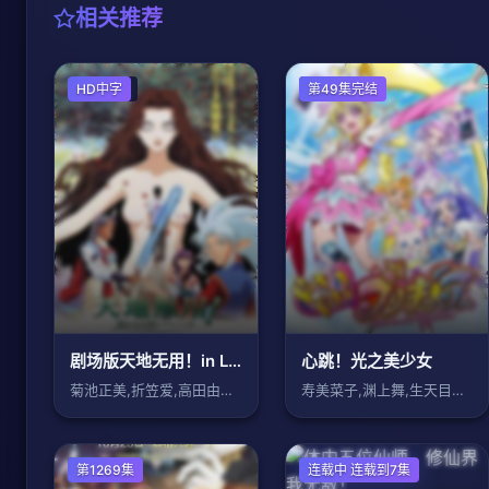
相关推荐
日本动漫
HD中字
日本动漫
第49集完结
剧场版天地无用！in LOVE2：遥远的思念
心跳！光之美少女
菊池正美,折笠爱,高田由美,井上喜久子,
寿美菜子,渊上舞,生天目仁美,宫本佳那子
日本动漫
第1269集
国产动漫
连载中 连载到7集