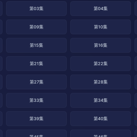
第03集
第04集
第09集
第10集
第15集
第16集
第21集
第22集
第27集
第28集
第33集
第34集
第39集
第40集
第45集
第46集