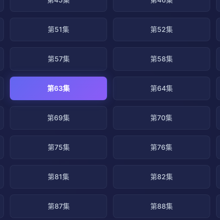
第51集
第52集
第57集
第58集
第63集
第64集
第69集
第70集
第75集
第76集
第81集
第82集
第87集
第88集