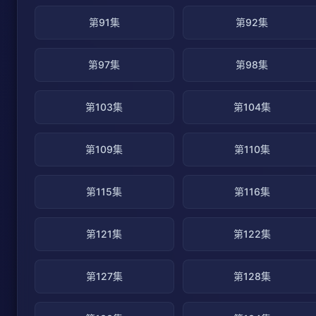
第91集
第92集
第97集
第98集
第103集
第104集
第109集
第110集
第115集
第116集
第121集
第122集
第127集
第128集