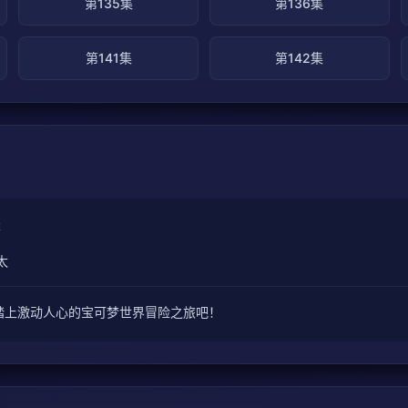
第135集
第136集
第141集
第142集
本
太
踏上激动人心的宝可梦世界冒险之旅吧！