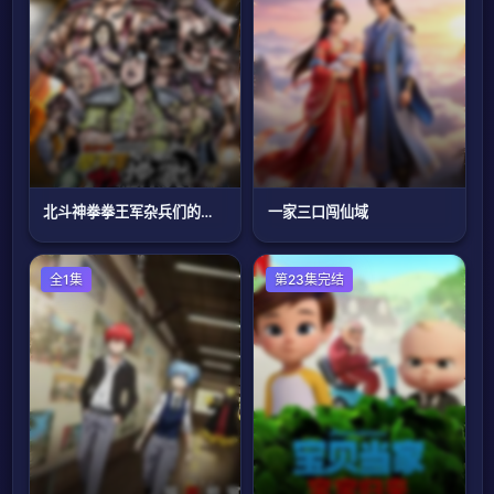
北斗神拳拳王军杂兵们的挽歌第二季
一家三口闯仙域
全1集
欧美动漫
第23集完结