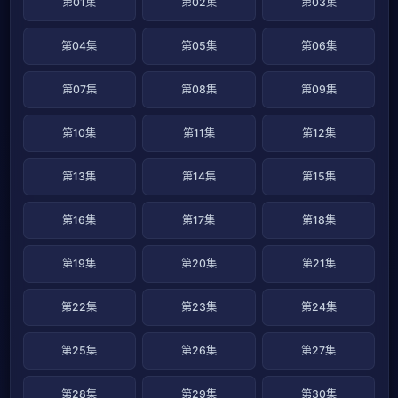
第01集
第02集
第03集
第04集
第05集
第06集
第07集
第08集
第09集
第10集
第11集
第12集
第13集
第14集
第15集
第16集
第17集
第18集
第19集
第20集
第21集
第22集
第23集
第24集
第25集
第26集
第27集
第28集
第29集
第30集