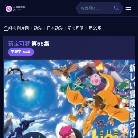
经典剧片网
动漫
日本动漫
新宝可梦
第55集
新宝可梦
第55集
更新至144集