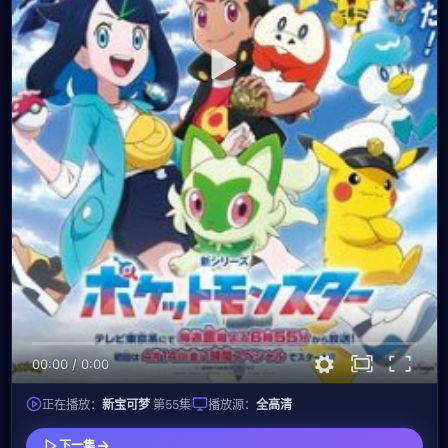
00:00
/
0:00
正在播放：
新宝可梦
第55集
播放源：
全高清
下一集