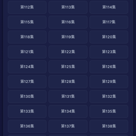
第112集
第113集
第114集
第115集
第116集
第117集
第118集
第119集
第120集
第121集
第122集
第123集
第124集
第125集
第126集
第127集
第128集
第129集
第130集
第131集
第132集
第133集
第134集
第135集
第136集
第137集
第138集