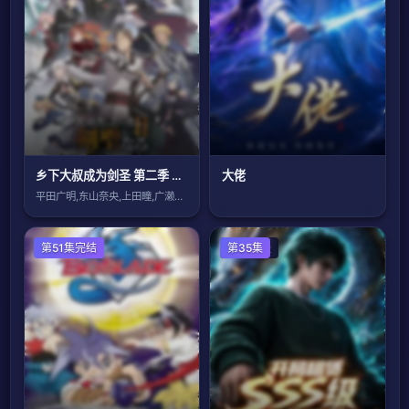
乡下大叔成为剑圣 第二季 片田舎のおっさん、剣聖になるII
大佬
平田广明,东山奈央,上田瞳,广濑有纪,矢
第51集完结
国产动漫
第35集