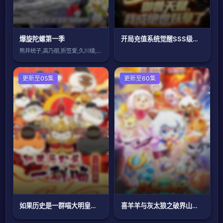
爆旋陀螺第一季
开局充值系统觉醒SSS级领主 动态漫画
熊井统子,高乃丽,折笠爱,久川绫,桑岛法
更新至05集
国产动漫
更新至60集
如果历史是一群喵大明皇朝篇
喜羊羊与灰太狼之破界山海诀