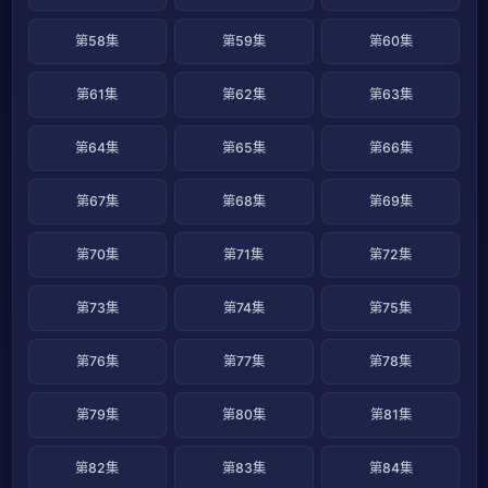
第58集
第59集
第60集
第61集
第62集
第63集
第64集
第65集
第66集
第67集
第68集
第69集
第70集
第71集
第72集
第73集
第74集
第75集
第76集
第77集
第78集
第79集
第80集
第81集
第82集
第83集
第84集