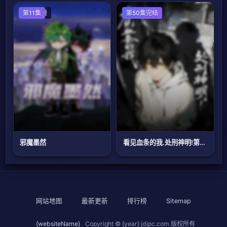
国产动漫
第11集
国产动漫
第50集完结
邪魔墨然
看见血条的我.处刑神明!第二季
网站地图
|
最新更新
|
排行榜
|
Sitemap
{websiteName}
Copyright © {year}
jdjpc.com
版权所有