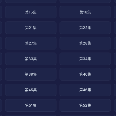
第15集
第16集
第21集
第22集
第27集
第28集
第33集
第34集
第39集
第40集
第45集
第46集
第51集
第52集