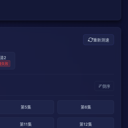
重新测速
清2
速失败
倒序
第5集
第6集
第11集
第12集