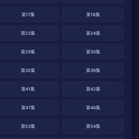
第17集
第18集
第23集
第24集
第29集
第30集
第35集
第36集
第41集
第42集
第47集
第48集
第53集
第54集