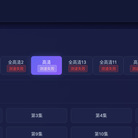
全高清2
高清
全高清13
全高清11
高
测速失败
测速失败
测速失败
测速失败
测
第3集
第4集
第9集
第10集