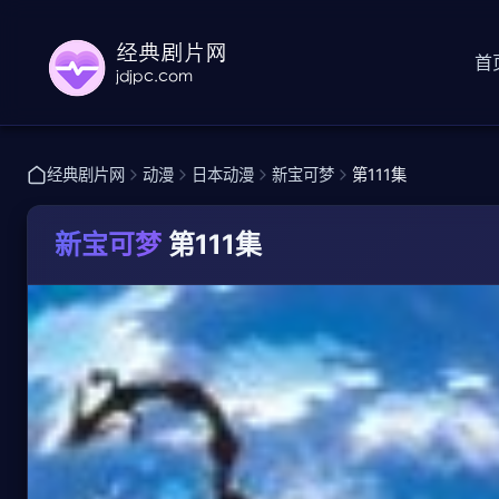
首
经典剧片网
动漫
日本动漫
新宝可梦
第111集
新宝可梦
第111集