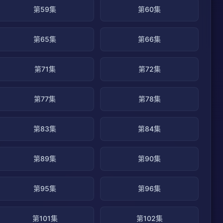
第59集
第60集
第65集
第66集
第71集
第72集
第77集
第78集
第83集
第84集
第89集
第90集
第95集
第96集
第101集
第102集