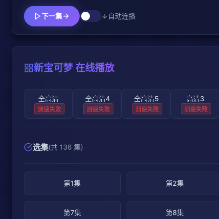
下一集
自动连播
新宝可梦 在线播放
全高清
全高清4
全高清5
高清3
测速失败
测速失败
测速失败
测速失败
选集
(共 136 集)
第1集
第2集
第7集
第8集