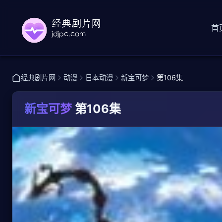
首
经典剧片网
动漫
日本动漫
新宝可梦
第106集
新宝可梦
第106集