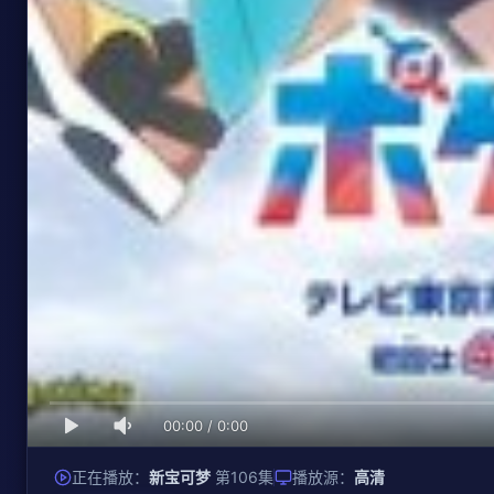
00:00
/
0:00
正在播放：
新宝可梦
第106集
播放源：
高清