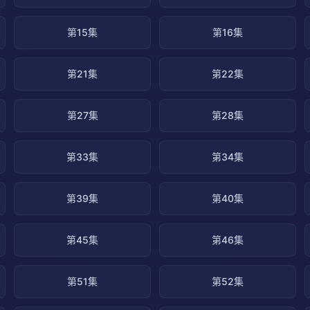
第15集
第16集
第21集
第22集
第27集
第28集
第33集
第34集
第39集
第40集
第45集
第46集
第51集
第52集