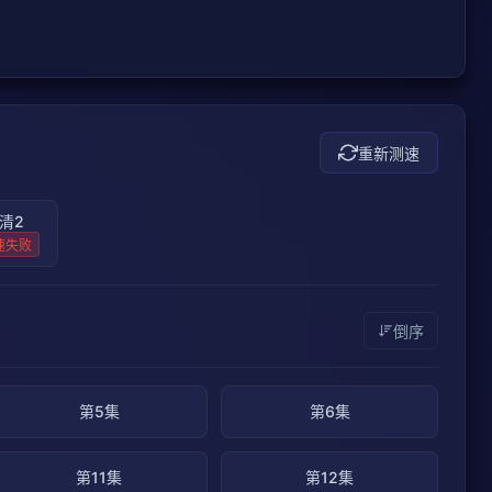
重新测速
清2
速失败
倒序
第5集
第6集
第11集
第12集