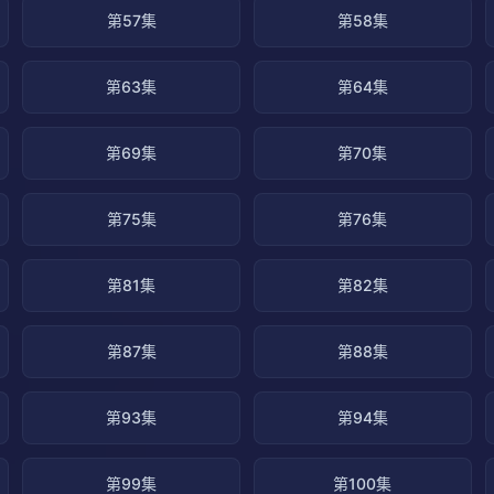
第57集
第58集
第63集
第64集
第69集
第70集
第75集
第76集
第81集
第82集
第87集
第88集
第93集
第94集
第99集
第100集