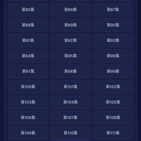
第85集
第86集
第87集
第88集
第89集
第90集
第91集
第92集
第93集
第94集
第95集
第96集
第97集
第98集
第99集
第100集
第101集
第102集
第103集
第104集
第105集
第106集
第107集
第108集
第109集
第110集
第111集