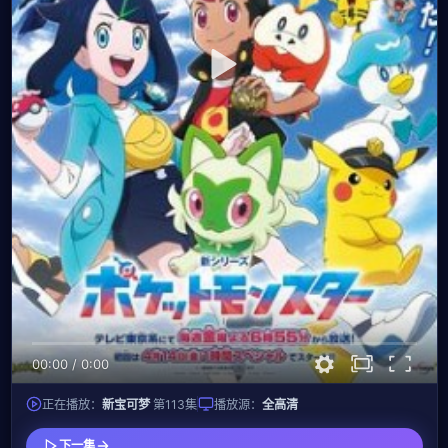
00:00
/
0:00
正在播放：
新宝可梦
第113集
播放源：
全高清
下一集