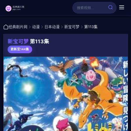
经典剧片网
动漫
日本动漫
新宝可梦
第113集
新宝可梦
第113集
更新至144集