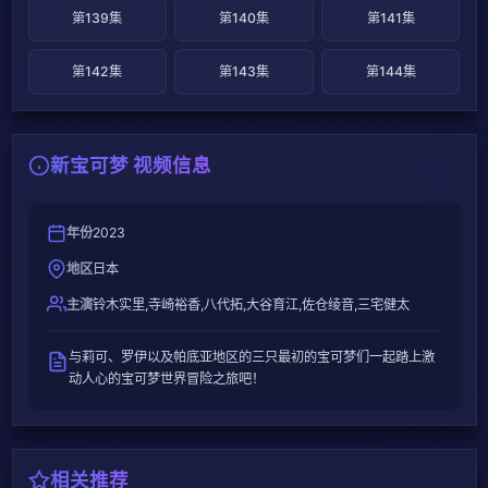
第139集
第140集
第141集
第142集
第143集
第144集
新宝可梦 视频信息
年份
2023
地区
日本
主演
铃木实里,寺崎裕香,八代拓,大谷育江,佐仓绫音,三宅健太
与莉可、罗伊以及帕底亚地区的三只最初的宝可梦们一起踏上激
动人心的宝可梦世界冒险之旅吧！
相关推荐