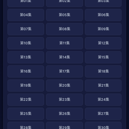
第01集
第02集
第03集
第04集
第05集
第06集
第07集
第08集
第09集
第10集
第11集
第12集
第13集
第14集
第15集
第16集
第17集
第18集
第19集
第20集
第21集
第22集
第23集
第24集
第25集
第26集
第27集
第28集
第29集
第30集