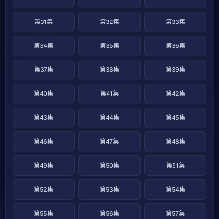
第31集
第32集
第33集
第34集
第35集
第36集
第37集
第38集
第39集
第40集
第41集
第42集
第43集
第44集
第45集
第46集
第47集
第48集
第49集
第50集
第51集
第52集
第53集
第54集
第55集
第56集
第57集