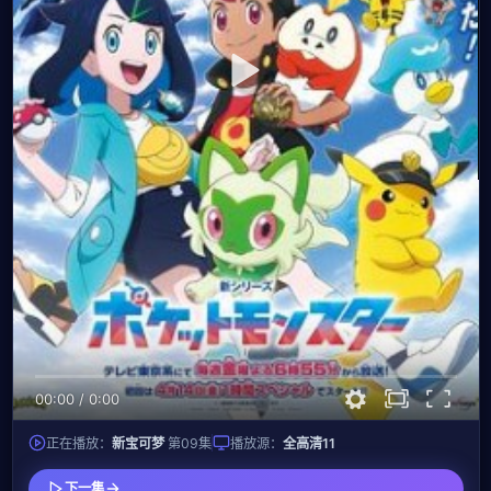
00:00
/
0:00
正在播放：
新宝可梦
第09集
播放源：
全高清11
下一集