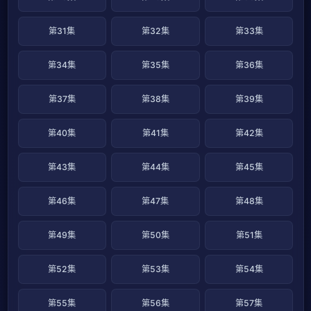
第31集
第32集
第33集
第34集
第35集
第36集
第37集
第38集
第39集
第40集
第41集
第42集
第43集
第44集
第45集
第46集
第47集
第48集
第49集
第50集
第51集
第52集
第53集
第54集
第55集
第56集
第57集