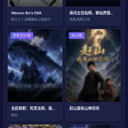
Wanna-Be's OVA
体内五位仙师，修仙界我无敌！
原えりこ,高橋美紀,山田栄子
依晨,西西,九华
国产动漫
更新至07集
第32集
全民转职：死灵法师，我即是天灾
赶山我有山神空间
暂无