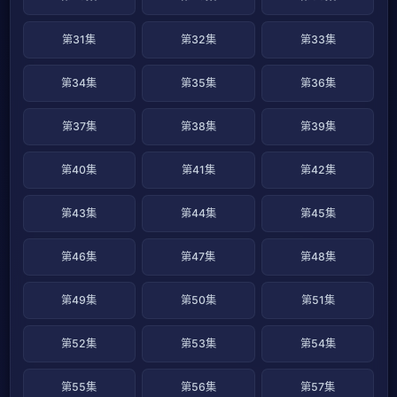
第31集
第32集
第33集
第34集
第35集
第36集
第37集
第38集
第39集
第40集
第41集
第42集
第43集
第44集
第45集
第46集
第47集
第48集
第49集
第50集
第51集
第52集
第53集
第54集
第55集
第56集
第57集