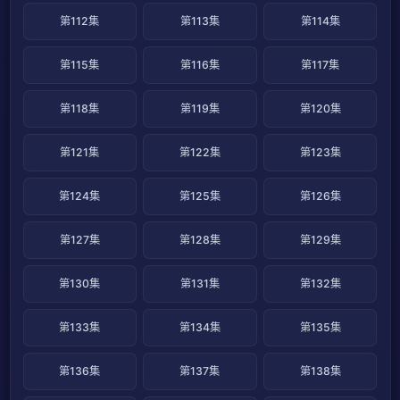
第112集
第113集
第114集
第115集
第116集
第117集
第118集
第119集
第120集
第121集
第122集
第123集
第124集
第125集
第126集
第127集
第128集
第129集
第130集
第131集
第132集
第133集
第134集
第135集
第136集
第137集
第138集