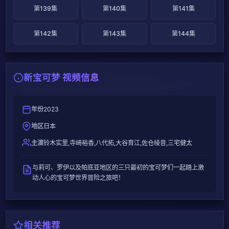
第139集
第140集
第141集
第142集
第143集
第144集
新宝可梦 视频信息
年份
2023
地区
日本
主演
铃木实里,寺崎裕香,八代拓,大谷育江,佐仓绫音,三宅健太
与莉可、罗伊以及帕底亚地区的三只最初的宝可梦们一起踏上激
动人心的宝可梦世界冒险之旅吧！
相关推荐