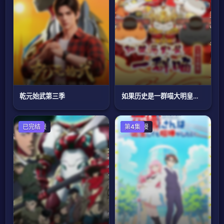
乾元始武第三季
如果历史是一群喵大明皇朝篇
日本动漫
已完结
日本动漫
第4集