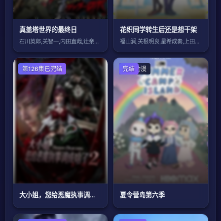
真盖塔世界的最终日
花织同学转生后还是想干架
石川英郎,关智一,内田直哉,辻亲八,饭塚
福山润,关根明良,星希成奏,上田瞳,德井
第126集已完结
欧美动漫
完结
大小姐，您给恶魔执事调成啥了2
夏令营岛第六季