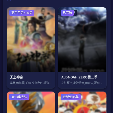
国产动漫
更新至第629集
日本动漫
已完结
无上神帝
ALDNOAH.ZERO第二季
溪林,郭懿骧,关帅,冷泉夜月,季骜杰,钟
花江夏树,小野贤章,雨宫天,夏川椎菜,逢
国产动漫
第13集完结
更新至05集