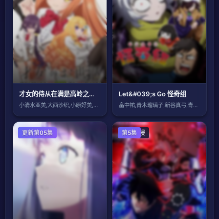
才女的侍从在满是高岭之花的贵族学校暗中照顾
Let&#039;s Go 怪奇组
小清水亚美,大西沙织,小原好美,上村祐翔
畠中祐,青木瑠璃子,新谷真弓,青山吉能,
日本动漫
更新第05集
日本动漫
第5集