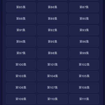
第85集
第86集
第87集
第88集
第89集
第90集
第91集
第92集
第93集
第94集
第95集
第96集
第97集
第98集
第99集
第100集
第101集
第102集
第103集
第104集
第105集
第106集
第107集
第108集
第109集
第110集
第111集