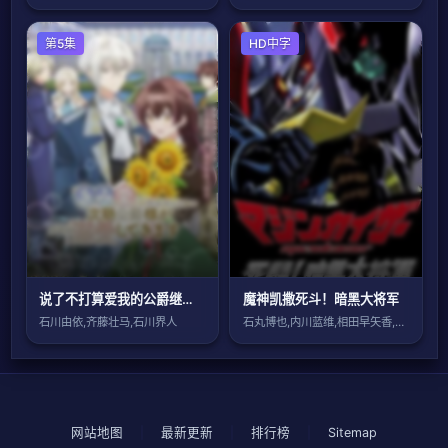
第5集
日本动漫
HD中字
说了不打算爱我的公爵继承人不知为何对我宠爱有加
魔神凯撒死斗！暗黑大将军
石川由依,齐藤壮马,石川界人
石丸博也,内川蓝维,相田早矢香,立木文彦
网站地图
|
最新更新
|
排行榜
|
Sitemap