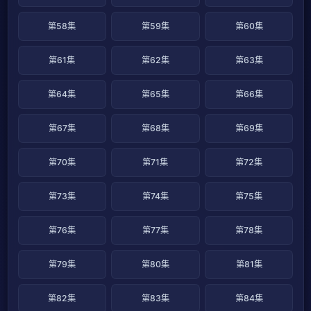
第58集
第59集
第60集
第61集
第62集
第63集
第64集
第65集
第66集
第67集
第68集
第69集
第70集
第71集
第72集
第73集
第74集
第75集
第76集
第77集
第78集
第79集
第80集
第81集
第82集
第83集
第84集