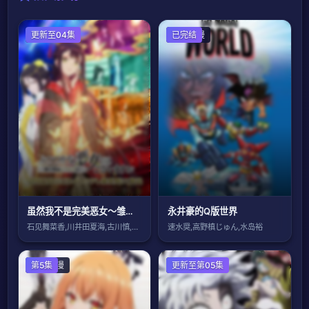
日本动漫
更新至04集
日本动漫
已完结
虽然我不是完美恶女～雏宫蝶鼠替换传～
永井豪的Q版世界
石见舞菜香,川井田夏海,古川慎,梅原裕一
速水奨,高野槙じゅん,水岛裕
日本动漫
第5集
日本动漫
更新至第05集