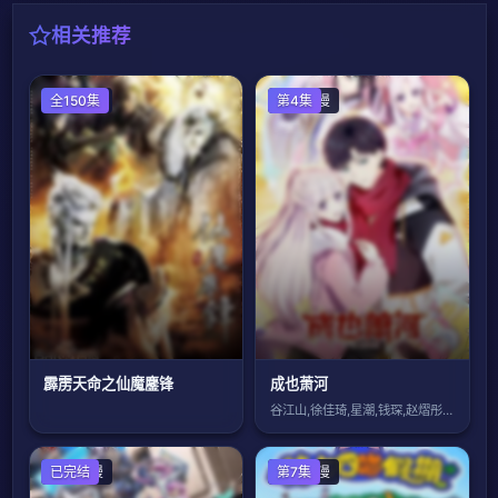
相关推荐
海外动漫
全150集
国产动漫
第4集
霹雳天命之仙魔鏖锋
成也萧河
谷江山,徐佳琦,星潮,钱琛,赵熠彤,孙路
日本动漫
已完结
国产动漫
第7集