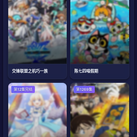
交锋联盟之机巧一族
陈七四喵假期
日本动漫
第12集完结
日本动漫
第1269集