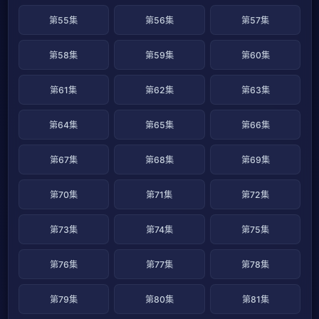
第55集
第56集
第57集
第58集
第59集
第60集
第61集
第62集
第63集
第64集
第65集
第66集
第67集
第68集
第69集
第70集
第71集
第72集
第73集
第74集
第75集
第76集
第77集
第78集
第79集
第80集
第81集