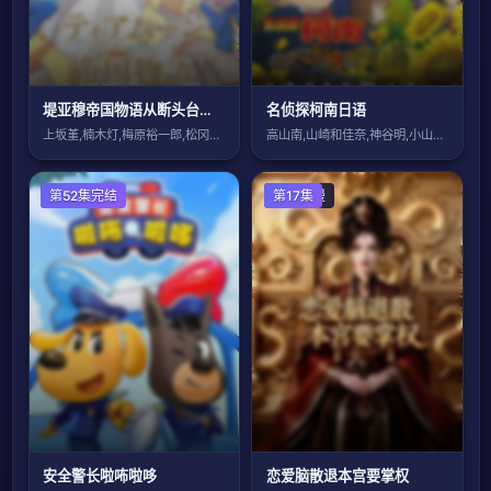
堤亚穆帝国物语从断头台开始，公主重生后的逆转人生
名侦探柯南日语
上坂堇,楠木灯,梅原裕一郎,松冈祯丞,堀
高山南,山崎和佳奈,神谷明,小山力也,林
国产动漫
第52集完结
国产动漫
第17集
安全警长啦咘啦哆
恋爱脑散退本宫要掌权