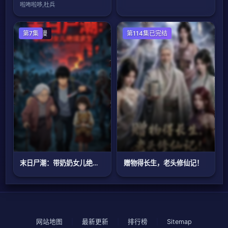
啦咘啦哆,杜兵
国产动漫
第7集
第114集已完结
末日尸潮：带奶奶女儿绝境求生
赠物得长生，老头修仙记！
网站地图
|
最新更新
|
排行榜
|
Sitemap