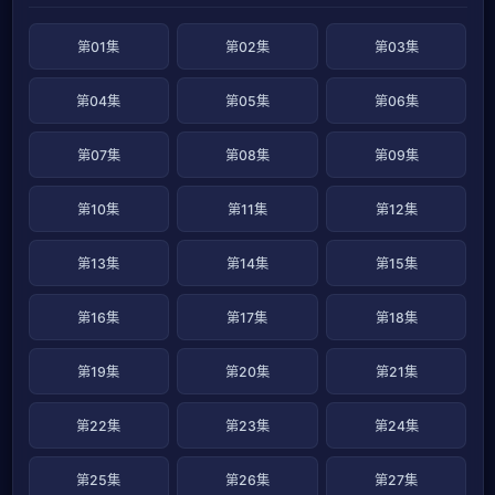
第01集
第02集
第03集
第04集
第05集
第06集
第07集
第08集
第09集
第10集
第11集
第12集
第13集
第14集
第15集
第16集
第17集
第18集
第19集
第20集
第21集
第22集
第23集
第24集
第25集
第26集
第27集