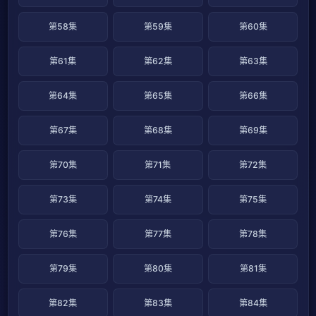
第58集
第59集
第60集
第61集
第62集
第63集
第64集
第65集
第66集
第67集
第68集
第69集
第70集
第71集
第72集
第73集
第74集
第75集
第76集
第77集
第78集
第79集
第80集
第81集
第82集
第83集
第84集