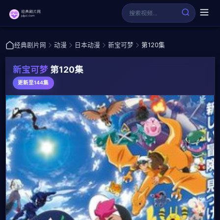
经典剧片网
动漫
日本动漫
新宝可梦
第120集
新宝可梦
第120集
更新至144集