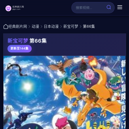
经典剧片网
动漫
日本动漫
新宝可梦
第66集
新宝可梦
第66集
更新至144集