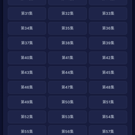
第31集
第32集
第33集
第34集
第35集
第36集
第37集
第38集
第39集
第40集
第41集
第42集
第43集
第44集
第45集
第46集
第47集
第48集
第49集
第50集
第51集
第52集
第53集
第54集
第55集
第56集
第57集