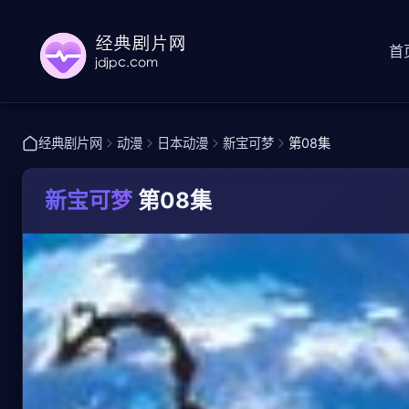
首
经典剧片网
动漫
日本动漫
新宝可梦
第08集
新宝可梦
第08集