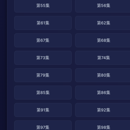
第55集
第56集
第61集
第62集
第67集
第68集
第73集
第74集
第79集
第80集
第85集
第86集
第91集
第92集
第97集
第98集