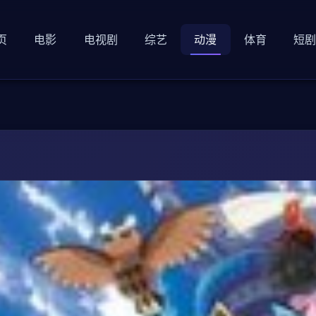
页
电影
电视剧
综艺
动漫
体育
短