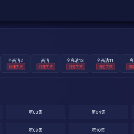
全高清2
高清
全高清13
全高清11
高
测速失败
测速失败
测速失败
测速失败
测
第03集
第04集
第09集
第10集