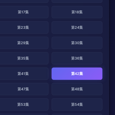
第17集
第18集
第23集
第24集
第29集
第30集
第35集
第36集
第41集
第42集
第47集
第48集
第53集
第54集