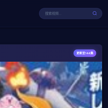
剧
更新至144集