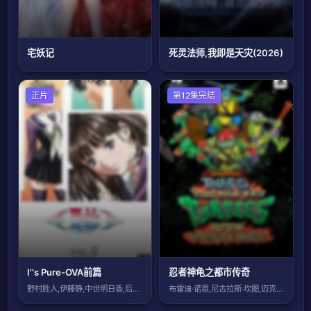
宅妖记
死灵法师,我即是天灾(2026)
正片
欧美动漫
第12集完结
I''s Pure-OVA前篇
忍者神龟之都市传奇
野村胜人,伊藤静,中世明日香,后藤邑子,
布雷迪·诺恩,尼古拉斯·坎图,迈克·艾贝