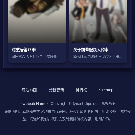
暗芝居第17季
关于前辈很烦人的事
津田宽治,大石ともこ,土屋咲登子,篠田谅
楠木灯,武内骏辅,早见沙织,土田玲央,青
网站地图
|
最新更新
|
排行榜
|
Sitemap
{websiteName}
Copyright © {year}
jdjpc.com
版权所有
免责声明：本站所有内容均来自互联网，版权归原创者所有，如果侵犯了你的权
益，请通知我们，我们会及时删除侵权内容，谢谢合作。