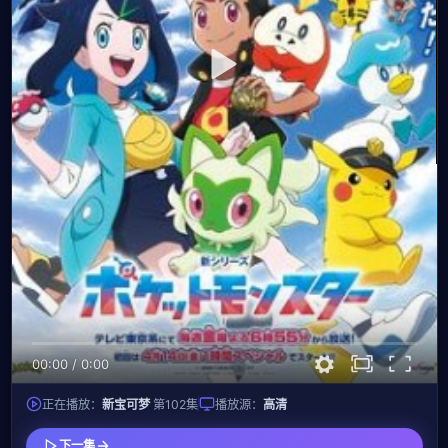
00:00
/
0:00
正在播放：
新宝可梦
第102集
播放源：
高清
下一集