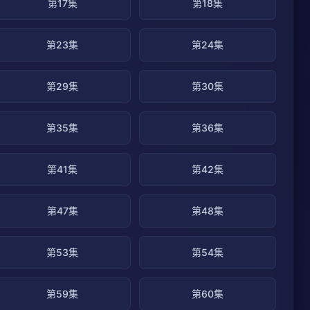
第17集
第18集
第23集
第24集
第29集
第30集
第35集
第36集
第41集
第42集
第47集
第48集
第53集
第54集
第59集
第60集