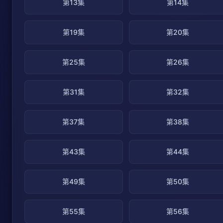
第13集
第14集
第19集
第20集
第25集
第26集
第31集
第32集
第37集
第38集
第43集
第44集
第49集
第50集
第55集
第56集