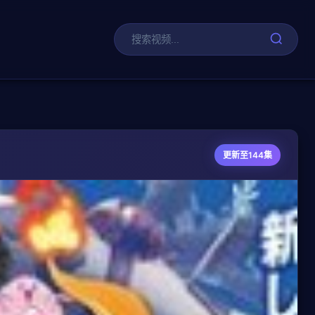
剧
更新至144集