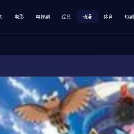
页
电影
电视剧
综艺
动漫
体育
短