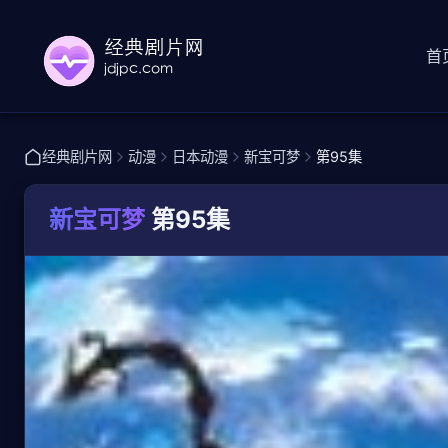
首
经典剧片网
动漫
日本动漫
新宝可梦
第95集
新宝可梦
第95集