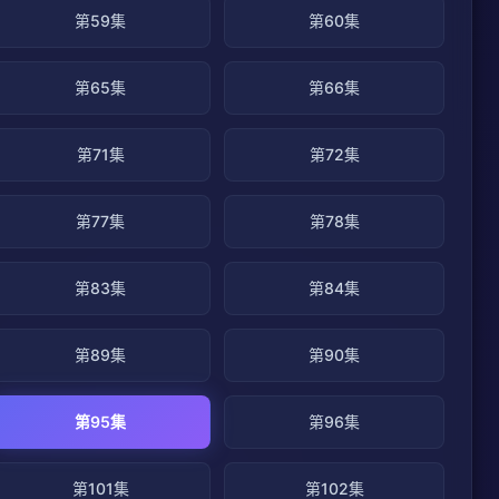
第59集
第60集
第65集
第66集
第71集
第72集
第77集
第78集
第83集
第84集
第89集
第90集
第95集
第96集
第101集
第102集