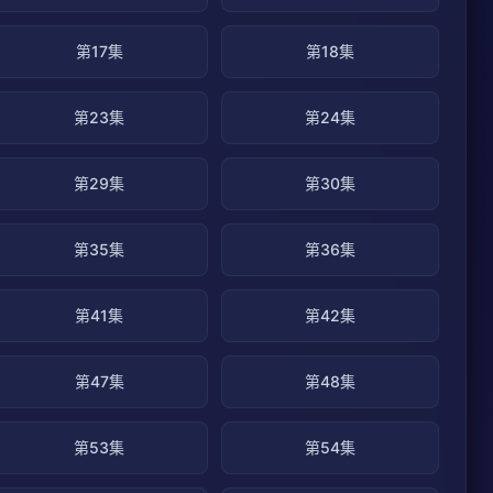
第17集
第18集
第23集
第24集
第29集
第30集
第35集
第36集
第41集
第42集
第47集
第48集
第53集
第54集