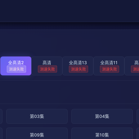
全高清2
高清
全高清13
全高清11
高
测速失败
测速失败
测速失败
测速失败
测
第03集
第04集
第09集
第10集