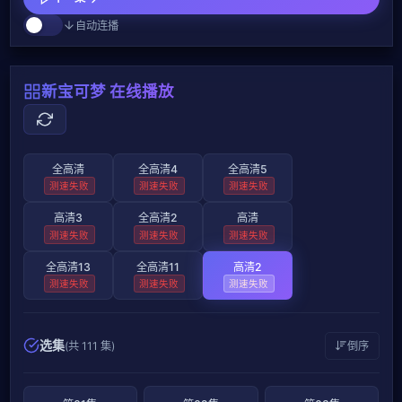
自动连播
新宝可梦 在线播放
全高清
全高清4
全高清5
测速失败
测速失败
测速失败
高清3
全高清2
高清
测速失败
测速失败
测速失败
全高清13
全高清11
高清2
测速失败
测速失败
测速失败
选集
(共 111 集)
倒序