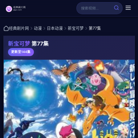
经典剧片网
动漫
日本动漫
新宝可梦
第77集
新宝可梦
第77集
更新至144集