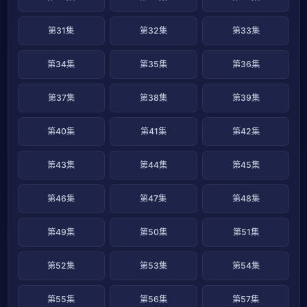
第31集
第32集
第33集
第34集
第35集
第36集
第37集
第38集
第39集
第40集
第41集
第42集
第43集
第44集
第45集
第46集
第47集
第48集
第49集
第50集
第51集
第52集
第53集
第54集
第55集
第56集
第57集