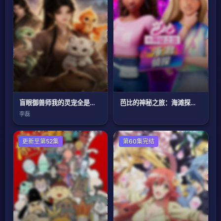
盲眼御兽师我的灵宠全是上古神第三季
芭比的神秘之旅：海滩探案集国语版
李磊
国产动漫
更新至第52集
第60集完结