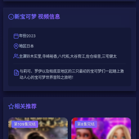
新宝可梦 视频信息
年份
2023
地区
日本
主演
铃木实里,寺崎裕香,八代拓,大谷育江,佐仓绫音,三宅健太
与莉可、罗伊以及帕底亚地区的三只最初的宝可梦们一起踏上激
动人心的宝可梦世界冒险之旅吧！
相关推荐
国产动漫
第109集完结
欧美动漫
第8集完结