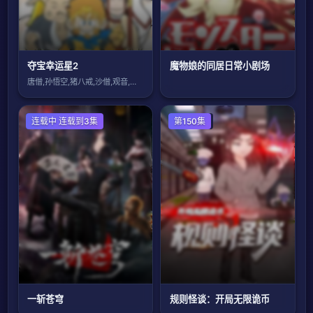
夺宝幸运星2
魔物娘的同居日常小剧场
唐僧,孙悟空,猪八戒,沙僧,观音,如来
国产动漫
连载中 连载到3集
国产动漫
第150集
一斩苍穹
规则怪谈：开局无限诡币