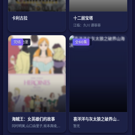
卡利古拉
十二层宝塔
江临：久川 谭菲菲
日本动漫
完结
国产动漫
全60集
海贼王：女英雄们的故事
喜洋洋与灰太狼之破界山海决
冈村明美,山口由里子,坂本真绫,子安武人
暂无