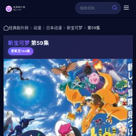
经典剧片网
动漫
日本动漫
新宝可梦
第59集
新宝可梦
第59集
更新至144集