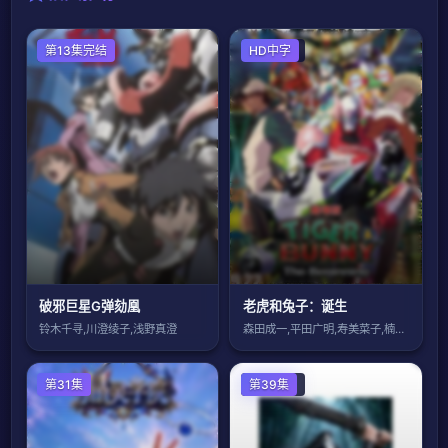
日本动漫
第13集完结
日本动漫
HD中字
破邪巨星G弹劾凰
老虎和兔子：诞生
铃木千寻,川澄绫子,浅野真澄
森田成一,平田广明,寿美菜子,楠大典,伊
第31集
国产动漫
第39集