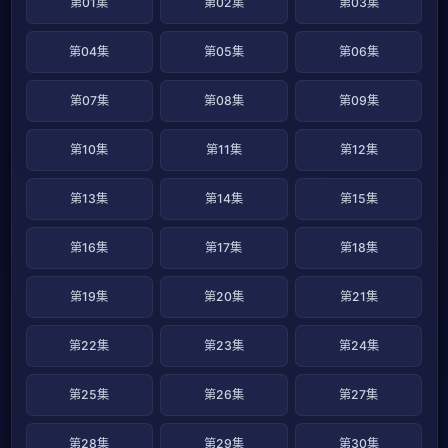
第01集
第02集
第03集
第04集
第05集
第06集
第07集
第08集
第09集
第10集
第11集
第12集
第13集
第14集
第15集
第16集
第17集
第18集
第19集
第20集
第21集
第22集
第23集
第24集
第25集
第26集
第27集
第28集
第29集
第30集