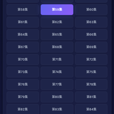
第58集
第59集
第60集
第61集
第62集
第63集
第64集
第65集
第66集
第67集
第68集
第69集
第70集
第71集
第72集
第73集
第74集
第75集
第76集
第77集
第78集
第79集
第80集
第81集
第82集
第83集
第84集