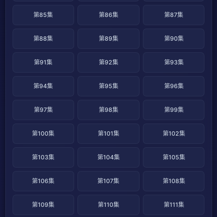
第85集
第86集
第87集
第88集
第89集
第90集
第91集
第92集
第93集
第94集
第95集
第96集
第97集
第98集
第99集
第100集
第101集
第102集
第103集
第104集
第105集
第106集
第107集
第108集
第109集
第110集
第111集