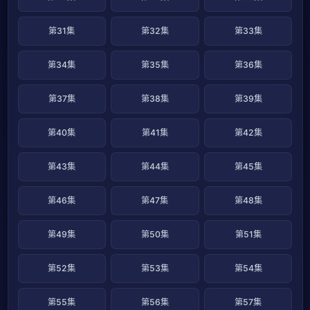
第31集
第32集
第33集
第34集
第35集
第36集
第37集
第38集
第39集
第40集
第41集
第42集
第43集
第44集
第45集
第46集
第47集
第48集
第49集
第50集
第51集
第52集
第53集
第54集
第55集
第56集
第57集