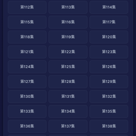
第112集
第113集
第114集
第115集
第116集
第117集
第118集
第119集
第120集
第121集
第122集
第123集
第124集
第125集
第126集
第127集
第128集
第129集
第130集
第131集
第132集
第133集
第134集
第135集
第136集
第137集
第138集