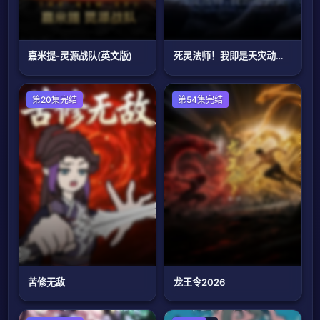
嘉米提-灵源战队​(英文版)
死灵法师！我即是天灾动漫版
国产动漫
第20集完结
国产动漫
第54集完结
苦修无敌
龙王令2026