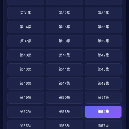
第31集
第32集
第33集
第34集
第35集
第36集
第37集
第38集
第39集
第40集
第41集
第42集
第43集
第44集
第45集
第46集
第47集
第48集
第49集
第50集
第51集
第52集
第53集
第54集
第55集
第56集
第57集