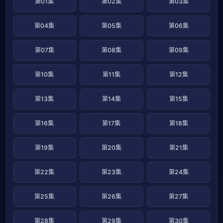
第01集
第02集
第03集
第04集
第05集
第06集
第07集
第08集
第09集
第10集
第11集
第12集
第13集
第14集
第15集
第16集
第17集
第18集
第19集
第20集
第21集
第22集
第23集
第24集
第25集
第26集
第27集
第28集
第29集
第30集