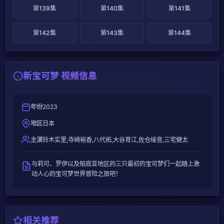
第139集
第140集
第141集
第142集
第143集
第144集
新宝可梦 视频信息
年份
2023
地区
日本
主演
铃木实里,寺崎裕香,八代拓,大谷育江,佐仓绫音,三宅健太
与莉可、罗伊以及帕底亚地区的三只最初的宝可梦们一起踏上激
动人心的宝可梦世界冒险之旅吧！
相关推荐