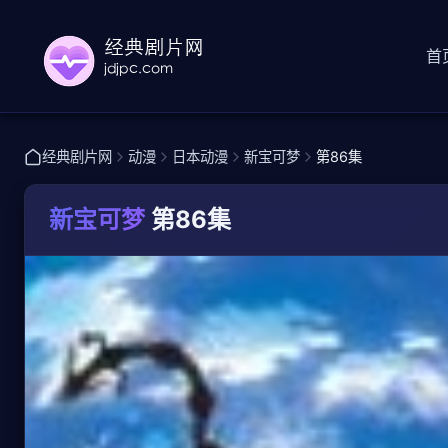
首
经典剧片网
动漫
日本动漫
新宝可梦
第86集
新宝可梦
第86集