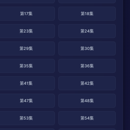
第17集
第18集
第23集
第24集
第29集
第30集
第35集
第36集
第41集
第42集
第47集
第48集
第53集
第54集