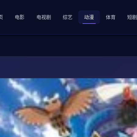
页
电影
电视剧
综艺
动漫
体育
短