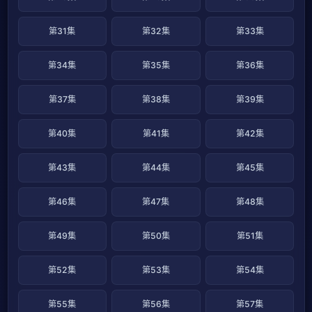
第31集
第32集
第33集
第34集
第35集
第36集
第37集
第38集
第39集
第40集
第41集
第42集
第43集
第44集
第45集
第46集
第47集
第48集
第49集
第50集
第51集
第52集
第53集
第54集
第55集
第56集
第57集