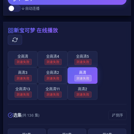
自动连播
新宝可梦 在线播放
全高清
全高清4
全高清5
测速失败
测速失败
测速失败
高清3
全高清2
高清
测速失败
测速失败
测速失败
全高清13
全高清11
高清2
测速失败
测速失败
测速失败
选集
(共 136 集)
倒序