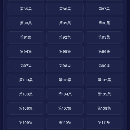
第85集
第86集
第87集
第88集
第89集
第90集
第91集
第92集
第93集
第94集
第95集
第96集
第97集
第98集
第99集
第100集
第101集
第102集
第103集
第104集
第105集
第106集
第107集
第108集
第109集
第110集
第111集