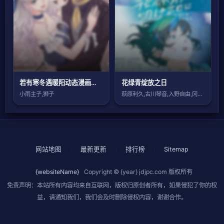
若有寒冬遇暖阳动态漫画第二季
花绿青绽放之日
小雨主子,狮子
萩原利久,古川琴音,入野自由,冈部敬史
网站地图
|
最新更新
|
排行榜
|
Sitemap
{websiteName}
Copyright © {year}
jdjpc.com
版权所有
免责声明：本站所有内容均来自互联网，版权归原创者所有，如果侵犯了你的权
益，请通知我们，我们会及时删除侵权内容，谢谢合作。