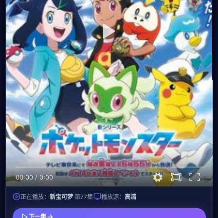
00:00
/
0:00
正在播放：
新宝可梦
第77集
播放源：
高清
下一集