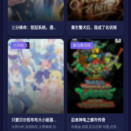
三分续命：怒怼系统，遇强则强
重生警犬后，我成了名侦探
日本动漫
已完结
欧美动漫
第12集完结
只要贝尔哲布布大小姐喜欢就好。
忍者神龟之都市传奇
大西沙织,安田陆矢,久野美咲,日野聪,加
布雷迪·诺恩,尼古拉斯·坎图,迈克·艾贝