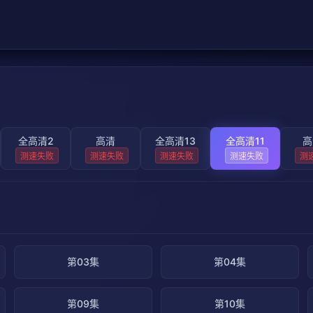
全高清2
高清
全高清13
全高清11
高
测速失败
测速失败
测速失败
测速失败
测
第03集
第04集
第09集
第10集