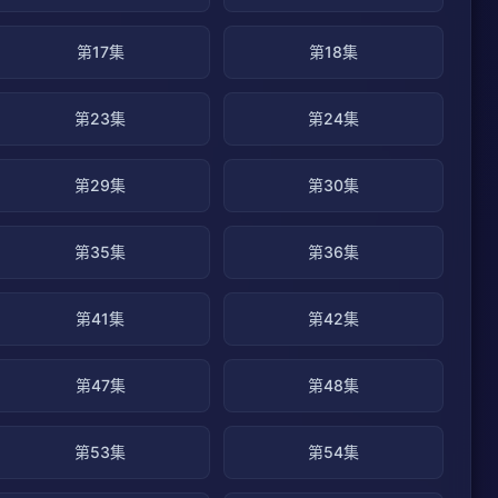
第17集
第18集
第23集
第24集
第29集
第30集
第35集
第36集
第41集
第42集
第47集
第48集
第53集
第54集