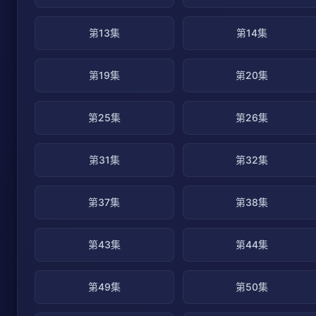
第13集
第14集
第19集
第20集
第25集
第26集
第31集
第32集
第37集
第38集
第43集
第44集
第49集
第50集