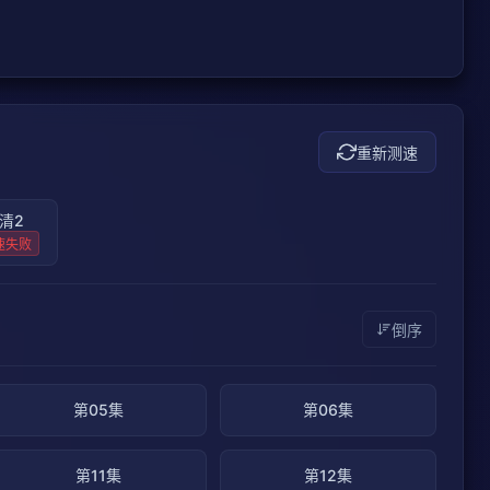
重新测速
清2
速失败
倒序
第05集
第06集
第11集
第12集