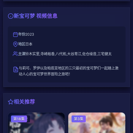
新宝可梦 视频信息
年份
2023
地区
日本
主演
铃木实里,寺崎裕香,八代拓,大谷育江,佐仓绫音,三宅健太
与莉可、罗伊以及帕底亚地区的三只最初的宝可梦们一起踏上激
动人心的宝可梦世界冒险之旅吧！
相关推荐
国产动漫
第18集
第3集