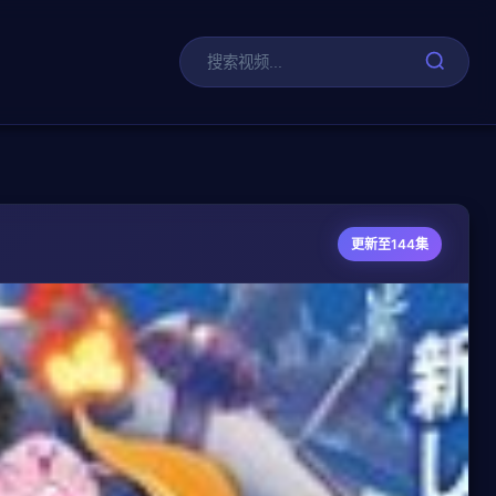
剧
更新至144集