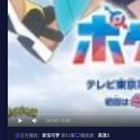
00:00
/
0:00
正在播放：
新宝可梦
第82集
播放源：
高清3