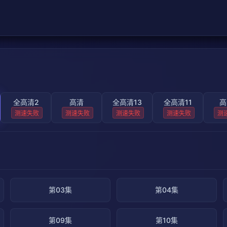
全高清2
高清
全高清13
全高清11
高
测速失败
测速失败
测速失败
测速失败
测
第03集
第04集
第09集
第10集