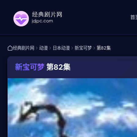
首
经典剧片网
动漫
日本动漫
新宝可梦
第82集
新宝可梦
第82集