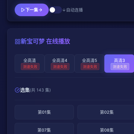
下一集
自动连播
新宝可梦 在线播放
全高清
全高清4
全高清5
高清3
测速失败
测速失败
测速失败
测速失败
选集
(共 143 集)
第01集
第02集
第07集
第08集