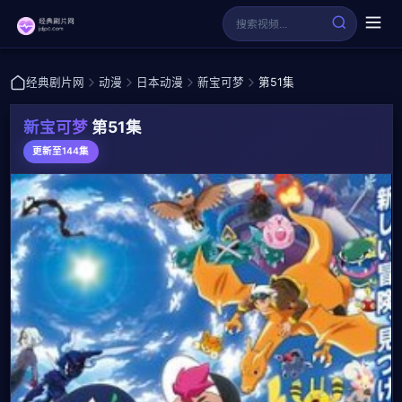
经典剧片网
动漫
日本动漫
新宝可梦
第51集
新宝可梦
第51集
更新至144集