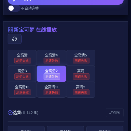
自动连播
新宝可梦 在线播放
全高清
全高清4
全高清5
测速失败
测速失败
测速失败
高清3
全高清2
高清
测速失败
测速失败
测速失败
全高清13
全高清11
高清2
测速失败
测速失败
测速失败
选集
(共 142 集)
倒序