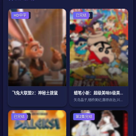
欧美动漫
HD中字
日本动漫
已完结
飞兔大联盟2：神秘土拨鼠
蜡笔小新：超级美味B级美食大逃亡
矢岛晶子,楢桥美纪,藤原启治,兴梠里美,
欧美动漫
已完结
日本动漫
第2集完结