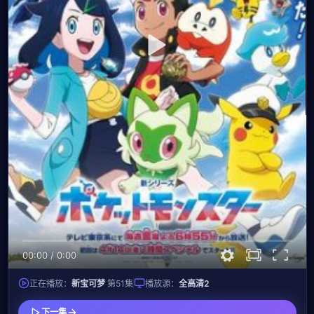
00:00
/
0:00
正在播放：
新宝可梦
第51集
播放源：
全高清2
下一集